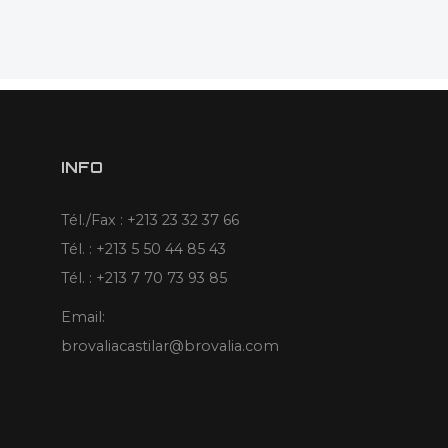
INFO
Tél./Fax : +213 23 32 37 66
Tél. : +213 5 50 44 85 43
Tél. : +213 7 70 73 93 85
Email:
brovaliacastilar@brovalia.com